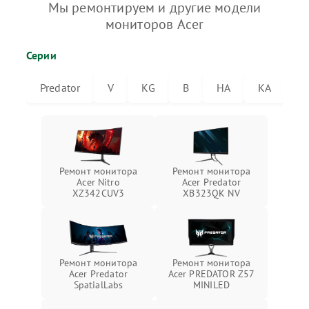
Мы ремонтируем и другие модели
мониторов Acer
Серии
Predator
V
KG
B
HA
KA
V
Ремонт монитора
Ремонт монитора
Acer Nitro
Acer Predator
XZ342CUV3
XB323QK NV
Ремонт монитора
Ремонт монитора
Acer Predator
Acer PREDATOR Z57
SpatialLabs
MINILED