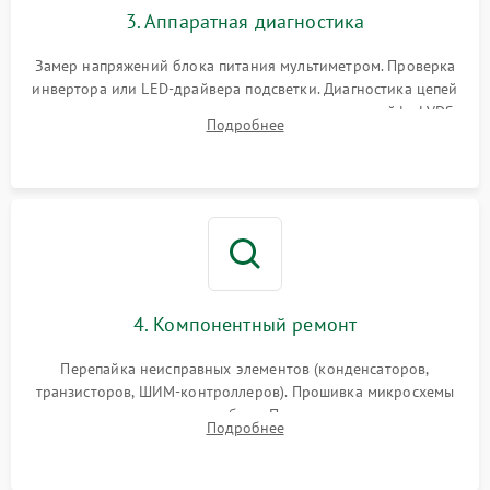
3. Аппаратная диагностика
Поломка системы защиты
1000 ₽
Подробнее →
от замыкания
Замер напряжений блока питания мультиметром. Проверка
инвертора или LED-драйвера подсветки. Диагностика цепей
питания скалера и тестирование сигналов на шлейфе LVDS
Подробнее
4. Компонентный ремонт
Перепайка неисправных элементов (конденсаторов,
транзисторов, ШИМ-контроллеров). Прошивка микросхемы
памяти при программных сбоях. При поломке подсветки —
Подробнее
разборка матрицы и замена выгоревших светодиодов.