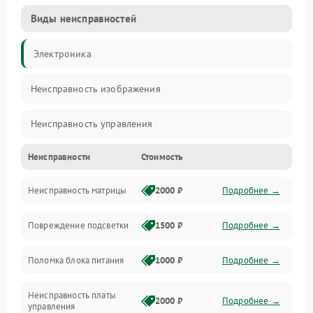
Виды неисправностей
Электроника
Неисправность изображения
Неисправность управления
Неисправности
Стоимость
Неисправность интерфейсов
Неисправность матрицы
2000 ₽
Подробнее →
Прочие неисправности
Повреждение подсветки
1500 ₽
Подробнее →
Неисправность звука
Поломка блока питания
1000 ₽
Подробнее →
Механические повреждения
Неисправность платы
2000 ₽
Подробнее →
управления