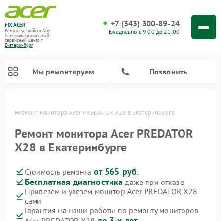
+7 (343) 300-89-24
FIX-ACER
Ежедневно с 9:00 до 21:00
Ремонт устройств Acer
Специализированный
cервисный центр г.
Екатеринбург
Мы ремонтируем
Позвонить
бурге
Ремонт монитора Acer PREDATOR X28 в Екатеринбурге
Ремонт монитора Acer PREDATOR
X28 в Екатеринбурге
от 565 руб.
Стоимость ремонта
Бесплатная диагностика
даже при отказе
Привезем и увезем монитор Acer PREDATOR X28
сами
Гарантия на наши работы по ремонту мониторов
до 3-х лет
Acer PREDATOR X28