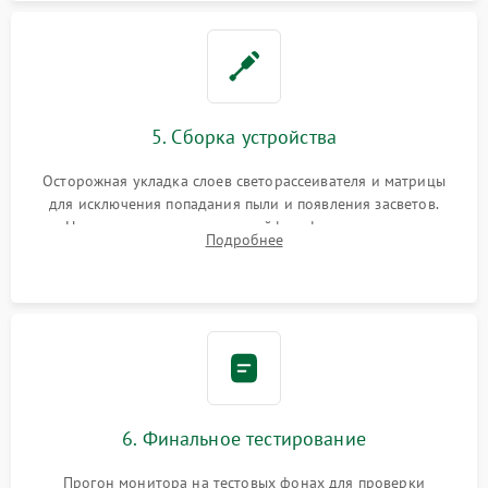
5. Сборка устройства
Осторожная укладка слоев светорассеивателя и матрицы
для исключения попадания пыли и появления засветов.
Надежное подключение шлейфов, фиксация плат и
Подробнее
аккуратное защелкивание пластикового корпуса монитора.
6. Финальное тестирование
Прогон монитора на тестовых фонах для проверки