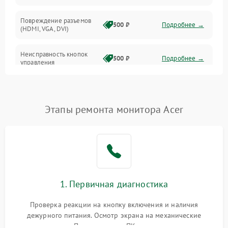
Повреждение разъемов
500 ₽
Подробнее →
(HDMI, VGA, DVI)
Неисправность кнопок
500 ₽
Подробнее →
управления
Поломка инвертора
1500 ₽
Подробнее →
Этапы ремонта монитора Acer
Повреждение кабеля
500 ₽
Подробнее →
питания
Неисправность системы
1000 ₽
Подробнее →
защиты от перегрузок
Поломка системы
1. Первичная диагностика
автоматического
1000 ₽
Подробнее →
отключения
Проверка реакции на кнопку включения и наличия
дежурного питания. Осмотр экрана на механические
Неисправность системы
повреждения. Подключение к ПК для оценки вывода