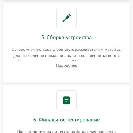
5. Сборка устройства
Осторожная укладка слоев светорассеивателя и матрицы
для исключения попадания пыли и появления засветов.
Надежное подключение шлейфов, фиксация плат и
Подробнее
аккуратное защелкивание пластикового корпуса монитора.
6. Финальное тестирование
Прогон монитора на тестовых фонах для проверки