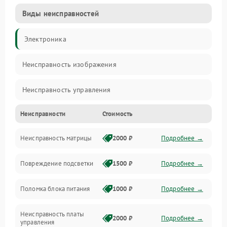
Виды неисправностей
Электроника
Неисправность изображения
Неисправность управления
Неисправности
Стоимость
Неисправность интерфейсов
Неисправность матрицы
2000 ₽
Подробнее →
Прочие неисправности
Повреждение подсветки
1500 ₽
Подробнее →
Неисправность звука
Поломка блока питания
1000 ₽
Подробнее →
Механические повреждения
Неисправность платы
2000 ₽
Подробнее →
управления