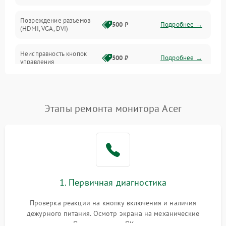
Повреждение разъемов
500 ₽
Подробнее →
(HDMI, VGA, DVI)
Неисправность кнопок
500 ₽
Подробнее →
управления
Поломка инвертора
1500 ₽
Подробнее →
Этапы ремонта монитора Acer
Повреждение кабеля
500 ₽
Подробнее →
питания
Неисправность системы
1000 ₽
Подробнее →
защиты от перегрузок
Поломка системы
1. Первичная диагностика
автоматического
1000 ₽
Подробнее →
отключения
Проверка реакции на кнопку включения и наличия
дежурного питания. Осмотр экрана на механические
Неисправность системы
повреждения. Подключение к ПК для оценки вывода