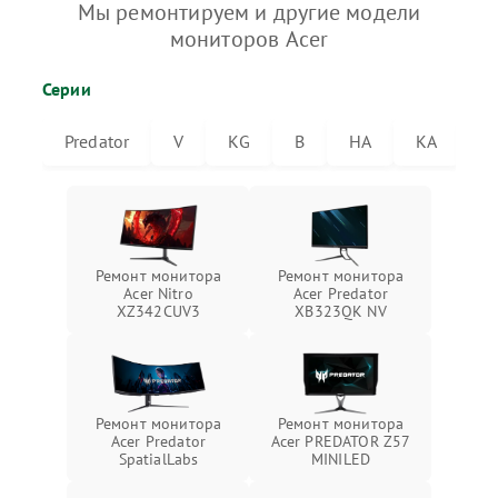
Мы ремонтируем и другие модели
мониторов Acer
Серии
Predator
V
KG
B
HA
KA
V
Ремонт монитора
Ремонт монитора
Acer Nitro
Acer Predator
XZ342CUV3
XB323QK NV
Ремонт монитора
Ремонт монитора
Acer Predator
Acer PREDATOR Z57
SpatialLabs
MINILED