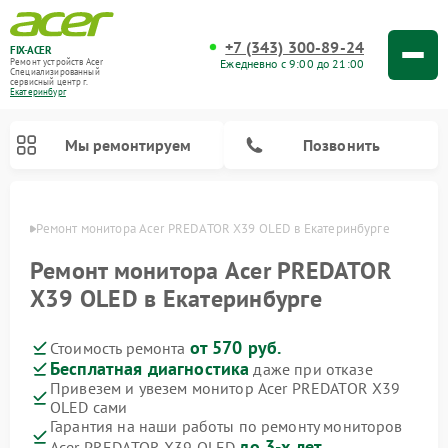
+7 (343) 300-89-24
FIX-ACER
Ежедневно с 9:00 до 21:00
Ремонт устройств Acer
Специализированный
cервисный центр г.
Екатеринбург
Мы ремонтируем
Позвонить
бурге
Ремонт монитора Acer PREDATOR X39 OLED в Екатеринбурге
Ремонт монитора Acer PREDATOR
X39 OLED в Екатеринбурге
от 570 руб.
Стоимость ремонта
Бесплатная диагностика
даже при отказе
Привезем и увезем монитор Acer PREDATOR X39
OLED сами
Гарантия на наши работы по ремонту мониторов
до 3-х лет
Acer PREDATOR X39 OLED