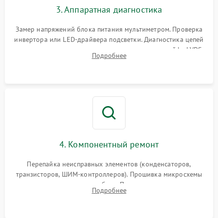
3. Аппаратная диагностика
Поломка системы защиты
1000 ₽
Подробнее →
от замыкания
Замер напряжений блока питания мультиметром. Проверка
инвертора или LED-драйвера подсветки. Диагностика цепей
питания скалера и тестирование сигналов на шлейфе LVDS
Подробнее
4. Компонентный ремонт
Перепайка неисправных элементов (конденсаторов,
транзисторов, ШИМ-контроллеров). Прошивка микросхемы
памяти при программных сбоях. При поломке подсветки —
Подробнее
разборка матрицы и замена выгоревших светодиодов.