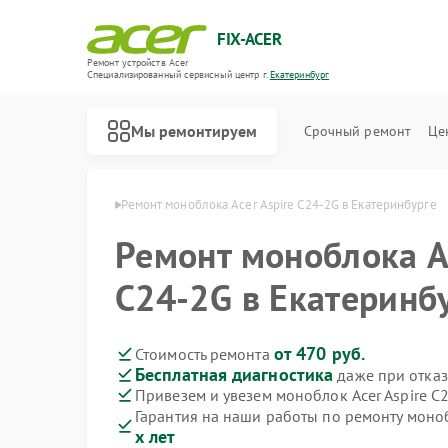
FIX-ACER
Ремонт устройств Acer
Специализированный cервисный центр г.
Екатеринбург
Мы ремонтируем
Срочный ремонт
Це
cer в Екатеринбурге
Ремонт моноблока Acer Aspire C24-2G в Екатеринбурге
Ремонт моноблока Ac
C24-2G в Екатеринб
от 470 руб.
Стоимость ремонта
Бесплатная диагностика
даже при отказ
Привезем и увезем моноблок Acer Aspire C
Гарантия на наши работы по ремонту моноб
х лет
Ремонт электросамокатов Acer