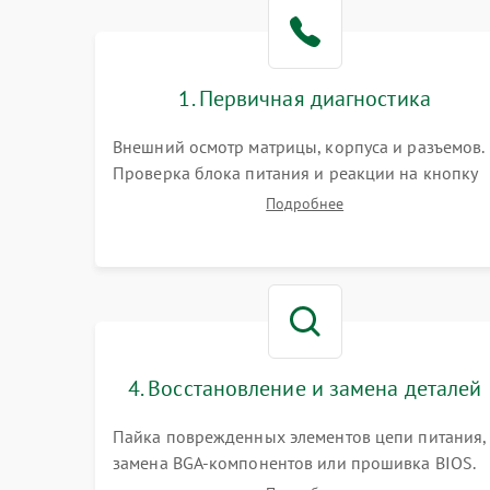
Поломка видеокарты
Неисправность процессора
1. Первичная диагностика
Повреждение жесткого диска (HDD / SSD)
Внешний осмотр матрицы, корпуса и разъемов.
Проверка блока питания и реакции на кнопку
Неисправность оперативной памяти
включения. Оценка изображения, звука и
Подробнее
работы периферии для сужения круга
возможных неисправностей перед вскрытием.
Выход из строя блока питания
Повреждение сенсорного экрана (если есть)
Поломка батареи (если есть)
4. Восстановление и замена деталей
Пайка поврежденных элементов цепи питания,
Неисправность кнопок управления
замена BGA-компонентов или прошивка BIOS.
Ремонт подсветки матрицы, замена