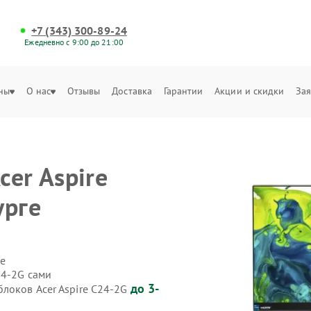
+7 (343) 300-89-24
Ежедневно с 9:00 до 21:00
ны
О нас
Отзывы
Доставка
Гарантии
Акции и скидки
Зая
er Aspire
урге
е
24-2G сами
до 3-
локов Acer Aspire C24-2G