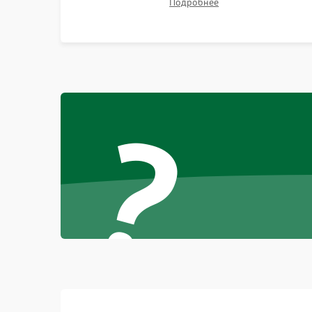
Подробнее
Неисправность тачпада (если есть)
неисправного накопителя на скоростной SSD
или установка новых модулей памяти.
Поломка веб-камеры
Неисправность микрофона
?
Повреждение внутренних проводов
Механические повреждения