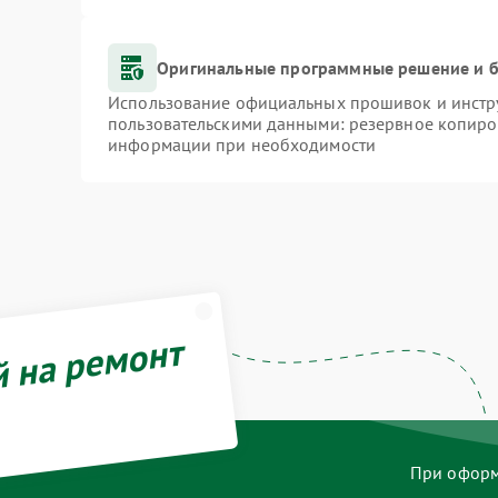
Оригинальные программные решение и б
Использование официальных прошивок и инстру
пользовательскими данными: резервное копиро
информации при необходимости
й на ремонт
При оформл