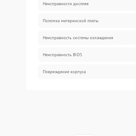
Неисправности дисплея
Поломка материнской платы
Неисправность системы охлаждения
Неисправность BIOS
Повреждение корпуса
Поломка аудиосистемы (динамики, разъёмы)
Неисправность Wi-Fi модуля
Повреждение разъёмов (USB, HDMI и др.)