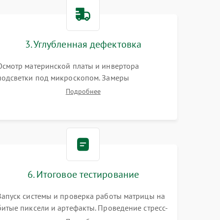
1500 ₽
Подробнее →
1000 ₽
Подробнее →
3. Углубленная дефектовка
Осмотр материнской платы и инвертора
1500 ₽
Подробнее →
подсветки под микроскопом. Замеры
напряжений в цепях питания процессора и
Подробнее
видеокарты. Проверка состояния жесткого
3000 ₽
Подробнее →
диска и оперативной памяти с помощью POST-
карт и мультиметра.
1000 ₽
Подробнее →
2000 ₽
Подробнее →
6. Итоговое тестирование
1500 ₽
Подробнее →
Запуск системы и проверка работы матрицы на
битые пиксели и артефакты. Проведение стресс-
1000 ₽
Подробнее →
тестов для оценки эффективности охлаждения.