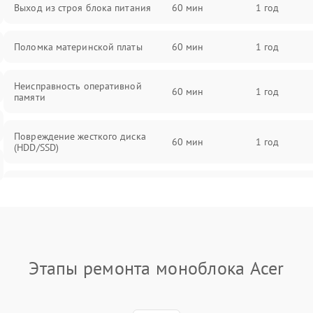
Выход из строя блока питания
60 мин
1 год
Поломка материнской платы
60 мин
1 год
Неисправность оперативной
60 мин
1 год
памяти
Повреждение жесткого диска
60 мин
1 год
(HDD/SSD)
Неисправность процессора
60 мин
1 год
Поломка видеокарты
60 мин
1 год
Этапы ремонта моноблока Acer
Повреждение разъемов (USB, HDMI
60 мин
1 год
и др.)