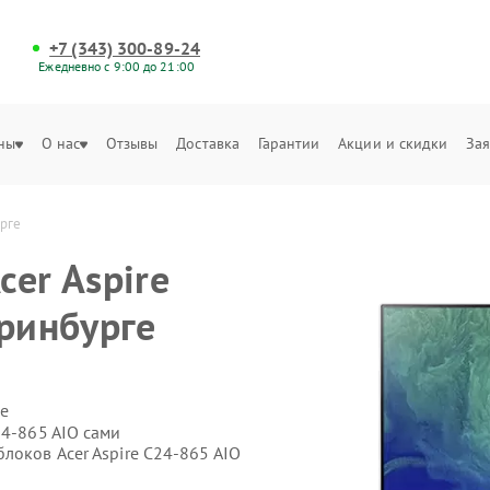
+7 (343) 300-89-24
Ежедневно с 9:00 до 21:00
ны
О нас
Отзывы
Доставка
Гарантии
Акции и скидки
Зая
урге
er Aspire
еринбурге
е
24‑865 AIO сами
локов Acer Aspire C24‑865 AIO