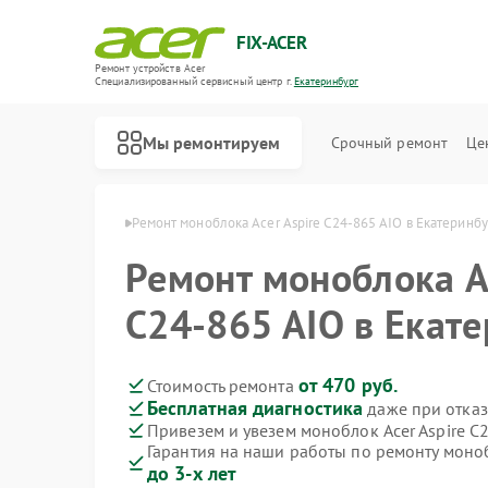
FIX-ACER
Ремонт устройств Acer
Специализированный cервисный центр г.
Екатеринбург
Мы ремонтируем
Срочный ремонт
Це
cer в Екатеринбурге
Ремонт моноблока Acer Aspire C24‑865 AIO в Екатеринб
Ремонт моноблока Ac
C24‑865 AIO в Екат
от 470 руб.
Стоимость ремонта
Бесплатная диагностика
даже при отказ
Привезем и увезем моноблок Acer Aspire C
Гарантия на наши работы по ремонту моноб
до 3-х лет
Ремонт электросамокатов Acer