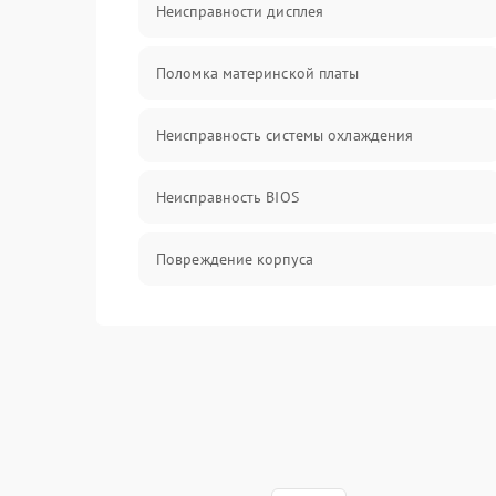
Неисправности дисплея
Поломка материнской платы
Неисправность системы охлаждения
Неисправность BIOS
Повреждение корпуса
Поломка аудиосистемы (динамики, разъёмы)
Неисправность Wi-Fi модуля
Повреждение разъёмов (USB, HDMI и др.)