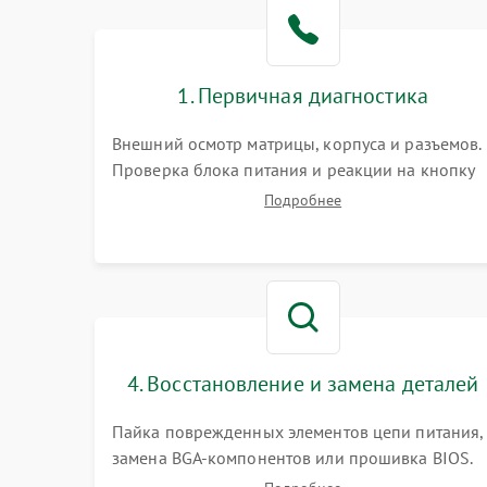
Поломка видеокарты
Неисправность процессора
1. Первичная диагностика
Повреждение жесткого диска (HDD / SSD)
Внешний осмотр матрицы, корпуса и разъемов.
Проверка блока питания и реакции на кнопку
Неисправность оперативной памяти
включения. Оценка изображения, звука и
Подробнее
работы периферии для сужения круга
возможных неисправностей перед вскрытием.
Выход из строя блока питания
Повреждение сенсорного экрана (если есть)
Поломка батареи (если есть)
4. Восстановление и замена деталей
Пайка поврежденных элементов цепи питания,
Неисправность кнопок управления
замена BGA-компонентов или прошивка BIOS.
Ремонт подсветки матрицы, замена