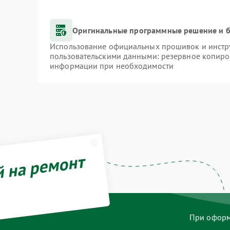
Оригинальные программные решение и б
Использование официальных прошивок и инстру
пользовательскими данными: резервное копиро
информации при необходимости
й на ремонт
При оформл