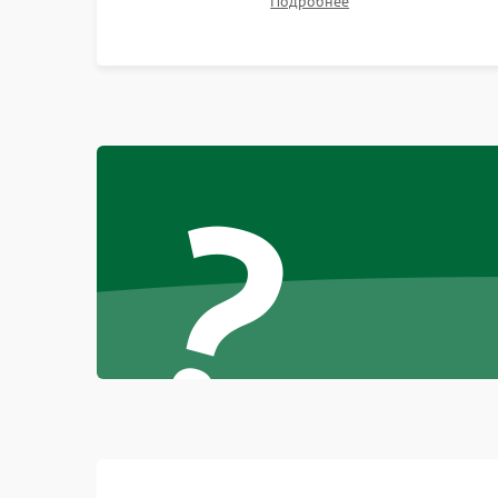
Подробнее
Неисправность тачпада (если есть)
неисправного накопителя на скоростной SSD
или установка новых модулей памяти.
Поломка веб-камеры
Неисправность микрофона
?
Повреждение внутренних проводов
Механические повреждения