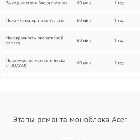
Выход из строя блока питания
60 мин
1 год
Поломка материнской платы
60 мин
1 год
Неисправность оперативной
60 мин
1 год
памяти
Повреждение жесткого диска
60 мин
1 год
(HDD/SSD)
Неисправность процессора
60 мин
1 год
Поломка видеокарты
60 мин
1 год
Этапы ремонта моноблока Acer
Повреждение разъемов (USB, HDMI
60 мин
1 год
и др.)