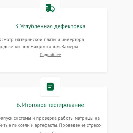
1500 ₽
Подробнее →
1000 ₽
Подробнее →
3. Углубленная дефектовка
Осмотр материнской платы и инвертора
1500 ₽
Подробнее →
подсветки под микроскопом. Замеры
напряжений в цепях питания процессора и
Подробнее
видеокарты. Проверка состояния жесткого
3000 ₽
Подробнее →
диска и оперативной памяти с помощью POST-
карт и мультиметра.
1000 ₽
Подробнее →
2000 ₽
Подробнее →
6. Итоговое тестирование
1500 ₽
Подробнее →
Запуск системы и проверка работы матрицы на
битые пиксели и артефакты. Проведение стресс-
1000 ₽
Подробнее →
тестов для оценки эффективности охлаждения.