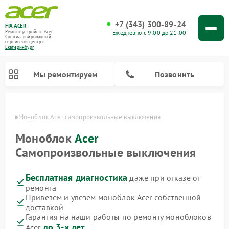
+7 (343) 300-89-24
FIX-ACER
Ежедневно с 9:00 до 21:00
Ремонт устройств Acer
Специализированный
cервисный центр г.
Екатеринбург
Мы ремонтируем
Позвонить
бурге
Моноблок Acer самопроизвольные выключения
Моноблок
Acer
Самопроизвольные выключения
Бесплатная диагностика
даже при отказе от
ремонта
Привезем и увезем моноблок Acer собственной
доставкой
Гарантия на наши работы по ремонту моноблоков
до 3-х лет
Acer