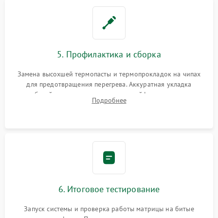
5. Профилактика и сборка
Замена высохшей термопасты и термопрокладок на чипах
для предотвращения перегрева. Аккуратная укладка
кабелей, подключение хрупких шлейфов матрицы и
Подробнее
надежная фиксация всех элементов внутри корпуса
моноблока.
6. Итоговое тестирование
Запуск системы и проверка работы матрицы на битые