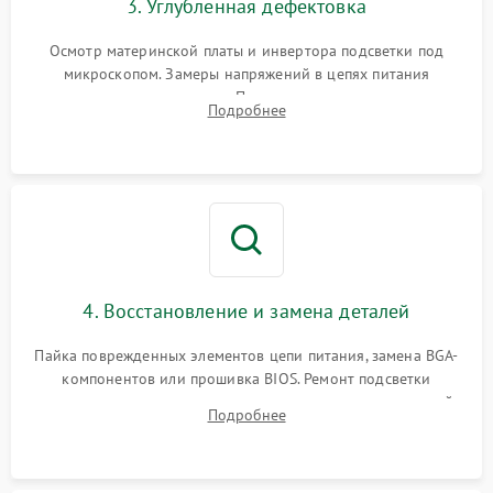
3. Углубленная дефектовка
Осмотр материнской платы и инвертора подсветки под
микроскопом. Замеры напряжений в цепях питания
процессора и видеокарты. Проверка состояния жесткого
Подробнее
диска и оперативной памяти с помощью POST-карт и
мультиметра.
4. Восстановление и замена деталей
Пайка поврежденных элементов цепи питания, замена BGA-
компонентов или прошивка BIOS. Ремонт подсветки
матрицы, замена неисправного накопителя на скоростной
Подробнее
SSD или установка новых модулей памяти.