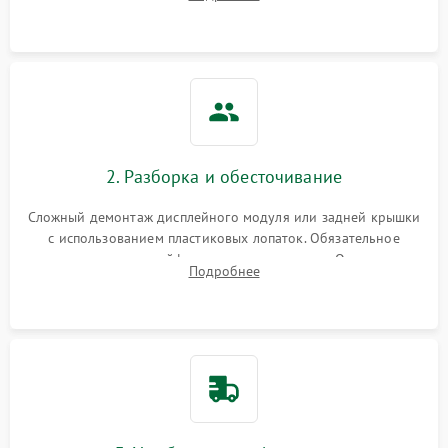
возможных неисправностей перед вскрытием.
2. Разборка и обесточивание
Сложный демонтаж дисплейного модуля или задней крышки
с использованием пластиковых лопаток. Обязательное
отключение шлейфов матрицы и питания. Очистка
Подробнее
массивной системы охлаждения от скопившейся пыли.