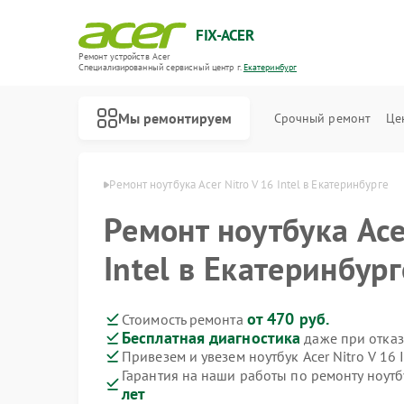
FIX-ACER
Ремонт устройств Acer
Специализированный cервисный центр г.
Екатеринбург
Мы ремонтируем
Срочный ремонт
Це
cer в Екатеринбурге
Ремонт ноутбука Acer Nitro V 16 Intel в Екатеринбурге
Ремонт ноутбука Ace
Intel в Екатеринбург
от 470 руб.
Стоимость ремонта
Бесплатная диагностика
даже при отказ
Привезем и увезем ноутбук Acer Nitro V 16 
Гарантия на наши работы по ремонту ноутбу
лет
Ремонт электросамокатов Acer