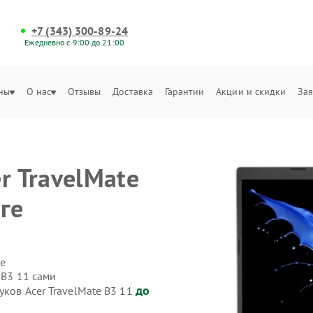
+7 (343) 300-89-24
Ежедневно с 9:00 до 21:00
ны
О нас
Отзывы
Доставка
Гарантии
Акции и скидки
Зая
r TravelMate
ге
е
 B3 11 сами
до
уков Acer TravelMate B3 11