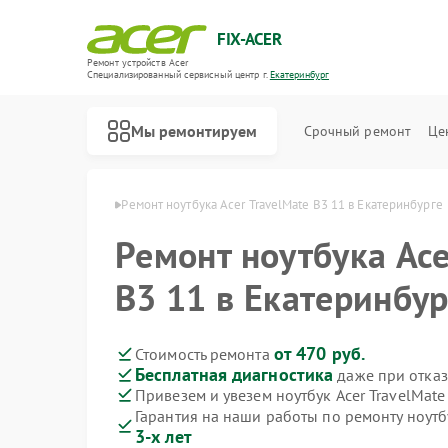
FIX-ACER
Ремонт устройств Acer
Специализированный cервисный центр г.
Екатеринбург
Мы ремонтируем
Срочный ремонт
Це
cer в Екатеринбурге
Ремонт ноутбука Acer TravelMate B3 11 в Екатеринбурге
Ремонт ноутбука Ace
B3 11 в Екатеринбур
от 470 руб.
Стоимость ремонта
Бесплатная диагностика
даже при отказ
Привезем и увезем ноутбук Acer TravelMate
Гарантия на наши работы по ремонту ноутб
3-х лет
Ремонт электросамокатов Acer