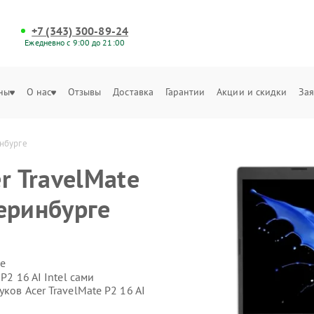
+7 (343) 300-89-24
Ежедневно с 9:00 до 21:00
ны
О нас
Отзывы
Доставка
Гарантии
Акции и скидки
Зая
инбурге
r TravelMate
теринбурге
е
P2 16 AI Intel сами
ков Acer TravelMate P2 16 AI