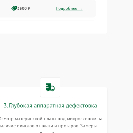
3500 ₽
Подробнее →
2500 ₽
Подробнее →
2000 ₽
Подробнее →
2500 ₽
Подробнее →
3. Глубокая аппаратная дефектовка
3000 ₽
Подробнее →
Осмотр материнской платы под микроскопом на
наличие окислов от влаги и прогаров. Замеры
2000 ₽
Подробнее →
сопротивлений и дежурных напряжений.