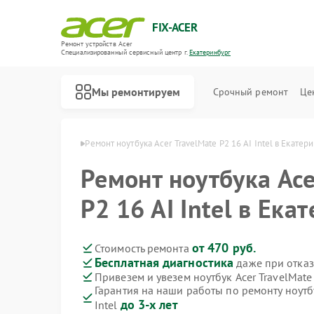
FIX-ACER
Ремонт устройств Acer
Специализированный cервисный центр г.
Екатеринбург
Мы ремонтируем
Срочный ремонт
Це
cer в Екатеринбурге
Ремонт ноутбука Acer TravelMate P2 16 AI Intel в Екатер
Ремонт ноутбука Ace
P2 16 AI Intel в Ека
от 470 руб.
Стоимость ремонта
Бесплатная диагностика
даже при отказ
Привезем и увезем ноутбук Acer TravelMate 
Гарантия на наши работы по ремонту ноутбу
до 3-х лет
Intel
Ремонт электросамокатов Acer