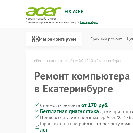
FIX-ACER
Ремонт устройств Acer
Специализированный cервисный центр г.
Екатеринбург
Мы ремонтируем
Срочный ремонт
Це
cer в Екатеринбурге
Ремонт компьютера Acer XC-1760 в Екатеринбурге
Ремонт компьютера 
в Екатеринбурге
от 170 руб.
Стоимость ремонта
Бесплатная диагностика
даже при отказ
Привезем и увезем компьютер Acer XC-176
Гарантия на наши работы по ремонту комп
лет
Ремонт электросамокатов Acer