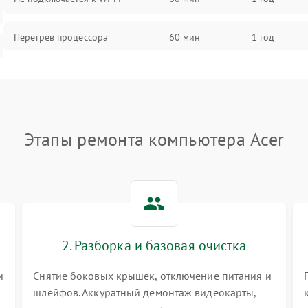
Перегрев процессора
60 мин
1 год
Проблемы с видеокартой
60 мин
1 год
Проблемы с подключением
60 мин
1 год
внешних устройств
Этапы ремонта компьютера Acer
Не работает система охлаждения
60 мин
1 год
Ошибки в работе оперативной
60 мин
1 год
памяти
2. Разборка и базовая очистка
Не распознается USB-порт
60 мин
1 год
и
Снятие боковых крышек, отключение питания и
шлейфов. Аккуратный демонтаж видеокарты,