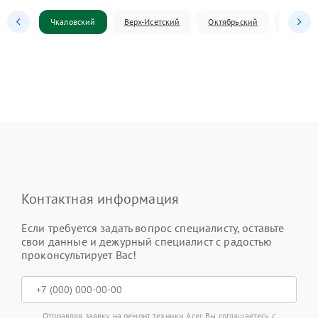
Чкаловский
Верх-Исетский
Октябрьский
Железн
Контактная информация
Если требуется задать вопрос специалисту, оставьте
свои данные и дежурный специалист с радостью
проконсультирует Вас!
Отправляя заявку на ремонт техники Acer, Вы соглашаетесь с