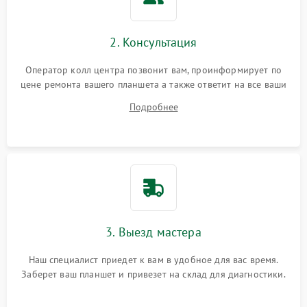
Сенсорное управление
2. Консультация
Проблемы с механикой
Оператор колл центра позвонит вам, проинформирует по
цене ремонта вашего планшета а также ответит на все ваши
Питание и аккумулятор
вопросы.
Подробнее
Кнопки и органы управления
Звук и аудио
Камеры
ПО
3. Выезд мастера
Наш специалист приедет к вам в удобное для вас время.
Заберет ваш планшет и привезет на склад для диагностики.