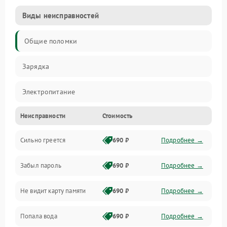
Виды неисправностей
Общие поломки
Зарядка
Электропитание
Неисправности
Стоимость
Экран и изображение
Сильно греется
690 ₽
Подробнее →
Дисплей
Забыл пароль
690 ₽
Подробнее →
Экран (дисплей)
Не видит карту памяти
690 ₽
Подробнее →
Связь
Попала вода
690 ₽
Подробнее →
Разговор (микрофон, динамик)