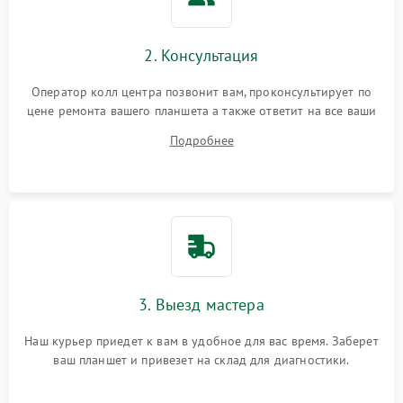
Сенсорное управление
2. Консультация
Проблемы с механикой
Оператор колл центра позвонит вам, проконсультирует по
цене ремонта вашего планшета а также ответит на все ваши
Питание и аккумулятор
вопросы.
Подробнее
Кнопки и органы управления
Звук и аудио
Камеры
ПО
3. Выезд мастера
Наш курьер приедет к вам в удобное для вас время. Заберет
ваш планшет и привезет на склад для диагностики.