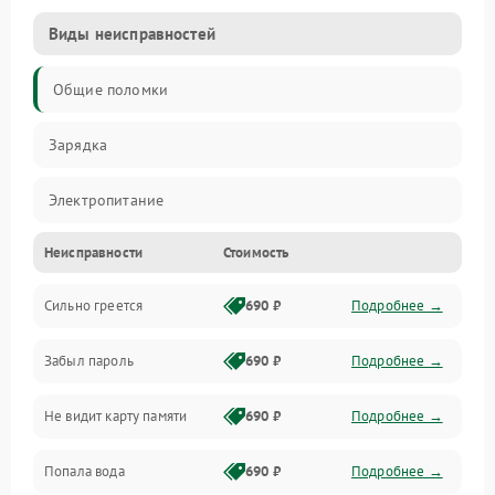
Виды неисправностей
Общие поломки
Зарядка
Электропитание
Неисправности
Стоимость
Экран и изображение
Сильно греется
690 ₽
Подробнее →
Дисплей
Забыл пароль
690 ₽
Подробнее →
Экран (дисплей)
Не видит карту памяти
690 ₽
Подробнее →
Связь
Попала вода
690 ₽
Подробнее →
Разговор (микрофон, динамик)