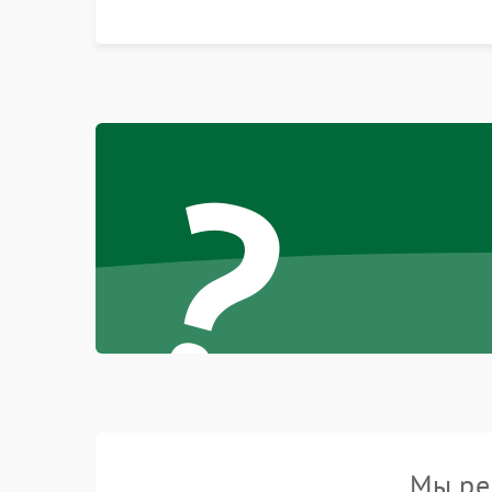
битых пикселях, установка нового цветового
колеса или восстановление сгоревших
поляризационных пленок.
?
Мы ре