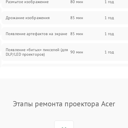
Размытое изображение
80 мин
1 год
Дрожание изображения
85 мин
1 год
Появление артефактов на экране
85 мин
1 год
Появление «битых» пикселей (для
90 мин
1 год
DLP/LED проекторов)
Залипание изображения (image
85 мин
1 год
retention)
Нестабильная яркость или
80 мин
1 год
контраст
Этапы ремонта проектора Acer
Неравномерная подсветка экрана
85 мин
1 год
Не работает автоматическая