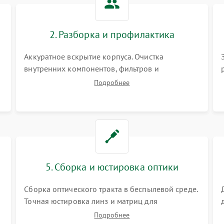
80 мин
1 год
коррекция трапеции (Keystone)
2. Разборка и профилактика
Проблемы с масштабированием
80 мин
1 год
изображения
Аккуратное вскрытие корпуса. Очистка
внутренних компонентов, фильтров и
вентиляторов от накопившейся пыли.
Подробнее
Визуальный осмотр блока питания, балласта
лампы и материнской платы на наличие
прогаров или вздутых элементов.
5. Сборка и юстировка оптики
Сборка оптического тракта в беспылевой среде.
Точная юстировка линз и матриц для
правильного сведения цветов и устранения
Подробнее