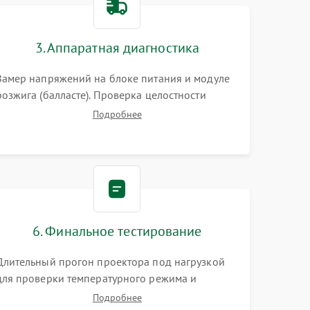
3000 ₽
Подробнее →
3. Аппаратная диагностика
3500 ₽
Подробнее →
Замер напряжений на блоке питания и модуле
розжига (балласте). Проверка целостности
цветового колеса (DLP) или поляризаторов (LCD).
Подробнее
Тестирование DMD-чипа, датчиков температуры
и оптопар с помощью мультиметра и
осциллографа.
6. Финальное тестирование
Длительный прогон проектора под нагрузкой
для проверки температурного режима и
отсутствия перегрева. Оценка фокуса,
Подробнее