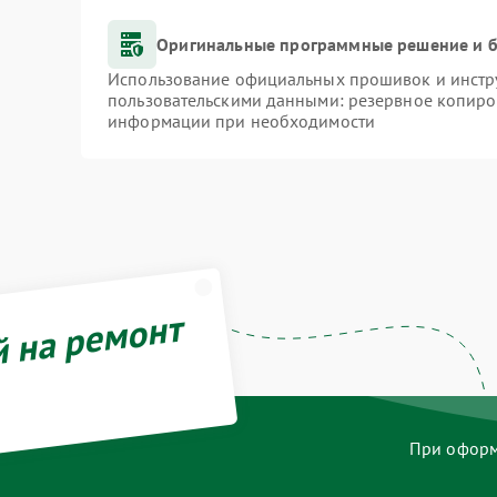
Оригинальные программные решение и б
Использование официальных прошивок и инстру
пользовательскими данными: резервное копиро
информации при необходимости
й на ремонт
При оформл