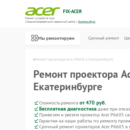
FIX-ACER
Ремонт устройств Acer
Специализированный cервисный центр г.
Екатеринбург
Мы ремонтируем
Срочный ремонт
Це
cer в Екатеринбурге
Ремонт проектора Acer P6605 в Екатеринбурге
Ремонт проектора A
Екатеринбурге
от 470 руб.
Стоимость ремонта
Бесплатная диагностика
даже при отказ
Привезем и увезем проектор Acer P6605 с
Гарантия на наши работы по ремонту прое
Срочный ремонт проекторов Acer P6605 в 
Ремонт электросамокатов Acer