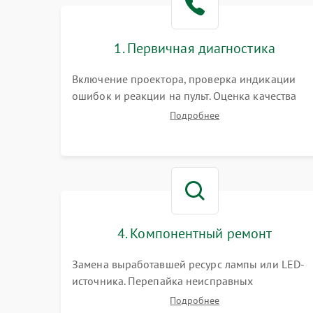
1. Первичная диагностика
Включение проектора, проверка индикации
ошибок и реакции на пульт. Оценка качества
проекции, яркости лампы, наличия артефактов
Подробнее
(точки, пятна). Проверка работы системы
охлаждения по уровню шума вентиляторов.
4. Компонентный ремонт
Замена выработавшей ресурс лампы или LED-
источника. Перепайка неисправных
компонентов на платах. Замена DMD-чипа при
Подробнее