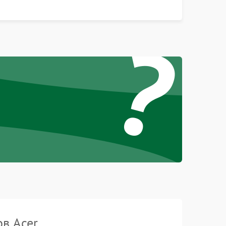
контрастности и цветопередачи на тестовых
таблицах. Проверка работы всех видеовходов и
?
кнопок управления.
в Acer