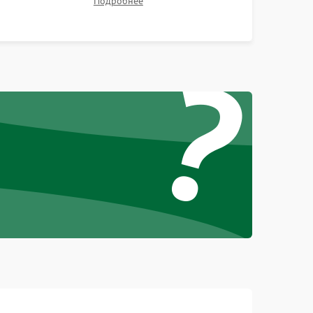
Подробнее
контрастности и цветопередачи на тестовых
таблицах. Проверка работы всех видеовходов и
?
кнопок управления.