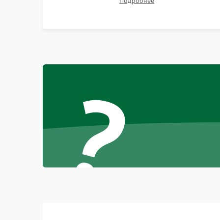
Подробнее
битых пикселях, установка нового цветового
колеса или восстановление сгоревших
поляризационных пленок.
?