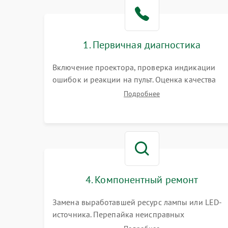
1. Первичная диагностика
Включение проектора, проверка индикации
ошибок и реакции на пульт. Оценка качества
проекции, яркости лампы, наличия артефактов
Подробнее
(точки, пятна). Проверка работы системы
охлаждения по уровню шума вентиляторов.
4. Компонентный ремонт
Замена выработавшей ресурс лампы или LED-
источника. Перепайка неисправных
компонентов на платах. Замена DMD-чипа при