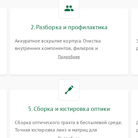
Не работает автоматическая
80 мин
1 год
коррекция трапеции (Keystone)
2. Разборка и профилактика
Проблемы с масштабированием
80 мин
1 год
изображения
Аккуратное вскрытие корпуса. Очистка
внутренних компонентов, фильтров и
вентиляторов от накопившейся пыли.
Подробнее
Визуальный осмотр блока питания, балласта
лампы и материнской платы на наличие
прогаров или вздутых элементов.
5. Сборка и юстировка оптики
Сборка оптического тракта в беспылевой среде.
Точная юстировка линз и матриц для
правильного сведения цветов и устранения