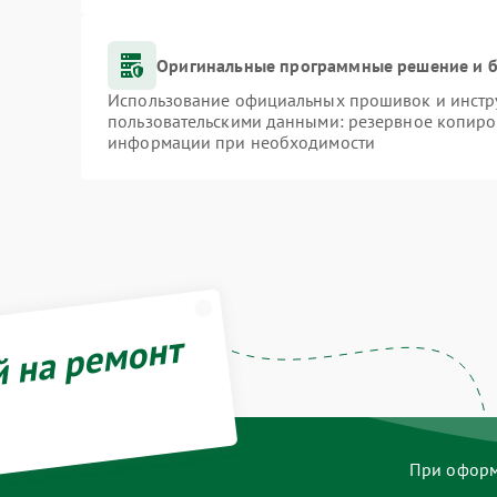
Оригинальные программные решение и б
Использование официальных прошивок и инстру
пользовательскими данными: резервное копиро
информации при необходимости
й на ремонт
При оформл