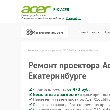
FIX-ACER
Ремонт устройств Acer
Специализированный cервисный центр г.
Екатеринбург
Мы ремонтируем
Срочный ремонт
Це
cer в Екатеринбурге
Ремонт проектора Acer X1626H в Екатеринбурге
Ремонт проектора A
Екатеринбурге
от 470 руб.
Стоимость ремонта
Бесплатная диагностика
даже при отказ
Привезем и увезем проектор Acer X1626H 
Гарантия на наши работы по ремонту прое
Срочный ремонт проекторов Acer X1626H в
Ремонт электросамокатов Acer