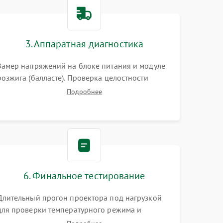
3000 ₽
Подробнее →
3. Аппаратная диагностика
3500 ₽
Подробнее →
Замер напряжений на блоке питания и модуле
розжига (балласте). Проверка целостности
цветового колеса (DLP) или поляризаторов (LCD).
Подробнее
Тестирование DMD-чипа, датчиков температуры
и оптопар с помощью мультиметра и
осциллографа.
6. Финальное тестирование
Длительный прогон проектора под нагрузкой
для проверки температурного режима и
отсутствия перегрева. Оценка фокуса,