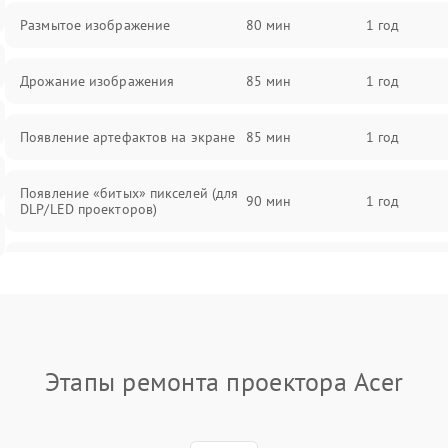
Размытое изображение
80 мин
1 год
Дрожание изображения
85 мин
1 год
Появление артефактов на экране
85 мин
1 год
Появление «битых» пикселей (для
90 мин
1 год
DLP/LED проекторов)
Залипание изображения (image
85 мин
1 год
retention)
Нестабильная яркость или
80 мин
1 год
контраст
Этапы ремонта проектора Acer
Неравномерная подсветка экрана
85 мин
1 год