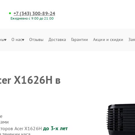
+7 (343) 300-89-24
Ежедневно с 9:00 до 21:00
ны
О нас
Отзывы
Доставка
Гарантии
Акции и скидки
Зая
cer X1626H в
е
сами
до 3-х лет
кторов Acer X1626H
 течении часа